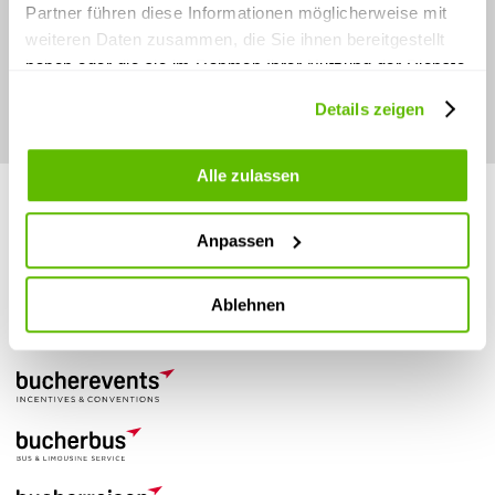
Stay connected.
Partner führen diese Informationen möglicherweise mit
weiteren Daten zusammen, die Sie ihnen bereitgestellt
haben oder die sie im Rahmen Ihrer Nutzung der Dienste
gesammelt haben.
Details zeigen
Alle zulassen
Anpassen
Ablehnen