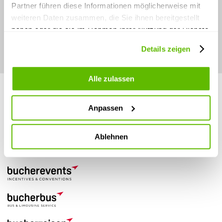
Stay connected.
Partner führen diese Informationen möglicherweise mit
weiteren Daten zusammen, die Sie ihnen bereitgestellt
haben oder die sie im Rahmen Ihrer Nutzung der Dienste
gesammelt haben.
Details zeigen
Alle zulassen
Anpassen
Ablehnen