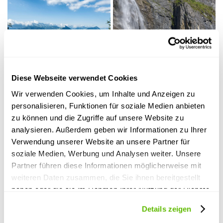
Rigi
Schilthorn
Diese Webseite verwendet Cookies
Wir verwenden Cookies, um Inhalte und Anzeigen zu
personalisieren, Funktionen für soziale Medien anbieten
zu können und die Zugriffe auf unsere Website zu
analysieren. Außerdem geben wir Informationen zu Ihrer
Verwendung unserer Website an unsere Partner für
soziale Medien, Werbung und Analysen weiter. Unsere
Partner führen diese Informationen möglicherweise mit
weiteren Daten zusammen, die Sie ihnen bereitgestellt
Sunnegga/RothornZermatt
haben oder die sie im Rahmen Ihrer Nutzung der Dienste
gesammelt haben.
Details zeigen